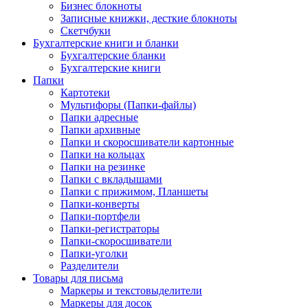
Бизнес блокноты
Записные книжки, десткие блокноты
Скетчбуки
Бухгалтерские книги и бланки
Бухгалтерские бланки
Бухгалтерские книги
Папки
Картотеки
Мультифоры (Папки-файлы)
Папки адресные
Папки архивные
Папки и скоросшиватели картонные
Папки на кольцах
Папки на резинке
Папки с вкладышами
Папки с прижимом, Планшеты
Папки-конверты
Папки-портфели
Папки-регистраторы
Папки-скоросшиватели
Папки-уголки
Разделители
Товары для письма
Маркеры и текстовыделители
Маркеры для досок