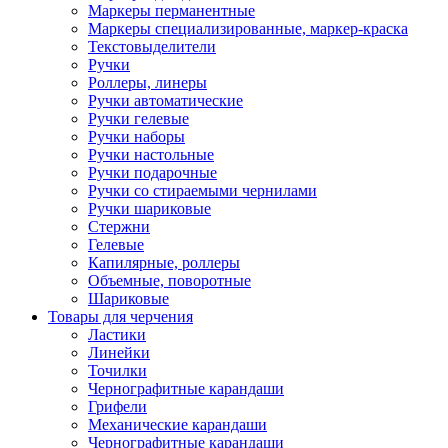
Маркеры перманентные
Маркеры специализированные, маркер-краска
Текстовыделители
Ручки
Роллеры, линеры
Ручки автоматические
Ручки гелевые
Ручки наборы
Ручки настольные
Ручки подарочные
Ручки со стираемыми чернилами
Ручки шариковые
Стержни
Гелевые
Капилярные, роллеры
Объемные, поворотные
Шариковые
Товары для черчения
Ластики
Линейки
Точилки
Чернографитные карандаши
Грифели
Механические карандаши
Чернографитные карандаши