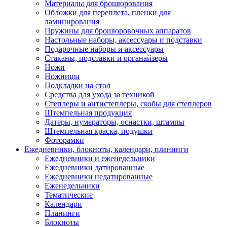
Материалы для брошюрования
Обложки для переплета, пленки для
ламинирования
Пружины для брошюровочных аппаратов
Настольные наборы, аксессуары и подставки
Подарочные наборы и аксессуары
Стаканы, подставки и органайзеры
Ножи
Ножницы
Подкладки на стол
Средства для ухода за техникой
Степлеры и антистеплеры, скобы для степлеров
Штемпельная продукция
Датеры, нумераторы, оснастки, штампы
Штемпельная краска, подушки
Фоторамки
Ежедневники, блокноты, календари, планинги
Ежедневники и еженедельники
Ежедневники датированные
Ежедневники недатированные
Еженедельники
Тематические
Календари
Планинги
Блокноты