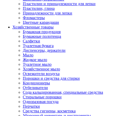
Пластилин и принадлежности для лепки
Пластилин, глина
Принадлежности для лепки
Фломастеры
Цветные карандаши
Хозяйственные товары
Бумажная продукция
Бумажные полотенца
Салфетки
Туалетная бумага
Диспенсеры, держатели
Мыло
Жидкое мыло
Туалетное мыло
Хозяйственное мыло
Освежители воздуха
Порошки и средства для стирки
Кондиционеры
Отбеливатели
Сода кальцированная, специальные средства
Стиральные порошки
Одноразовая посуда
Перчатки
Средства гигиены, косметика
Уборочный инвентарь и инструменты