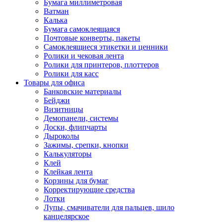
Бумага миллиметровая
Ватман
Калька
Бумага самоклеящаяся
Почтовые конверты, пакеты
Самоклеящиеся этикетки и ценники
Ролики и чековая лента
Ролики для принтеров, плоттеров
Ролики для касс
Товары для офиса
Банковские материалы
Бейджи
Визитницы
Демопанели, системы
Доски, флипчарты
Дыроколы
Зажимы, срепки, кнопки
Калькуляторы
Клей
Клейкая лента
Корзины для бумаг
Корректирующие средства
Лотки
Лупы, смачиватели для пальцев, шило
канцелярское