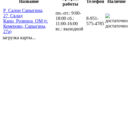
Название
Телефон
Наличие
работы
Р_Салон Сарыгина,
пн.-пт.: 9:00-
27_Склад
18:00 сб.:
8-951-
Канц_Розница_ОМ (г.
11:00-16:00
575-4785
достаточно
Кемерово, Сарыгина,
вс.: выходной
27а)
загрузка карты...