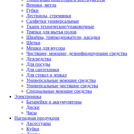
Веники, метла
Губки
Лестницы, стремянки
Салфетки универсальные
Ткани технические/упаковочные
Тряпки для мытья полов
Швабры, тряпкодержатели, насадки
Щетки
Мешки для мусора
Чистящие, моющие, дезинфицирующие средства
Дезсредства
Для посуды
Для сантехники
Для стекол и зеркал
Универсальные моющие средства
Универсальные чистящие средства
Специальные моющие средства
Электроника
Батарейки и аккумуляторы
Диски
Часы
Наградная продукция
Аксессуары
Кубки