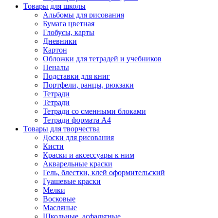
Товары для школы
Альбомы для рисования
Бумага цветная
Глобусы, карты
Дневники
Картон
Обложки для тетрадей и учебников
Пеналы
Подставки для книг
Портфели, ранцы, рюкзаки
Тетради
Тетради
Тетради со сменными блоками
Тетради формата А4
Товары для творчества
Доски для рисования
Кисти
Краски и аксессуары к ним
Акварельные краски
Гель, блестки, клей оформительский
Гуашевые краски
Мелки
Восковые
Масляные
Школьные, асфальтные