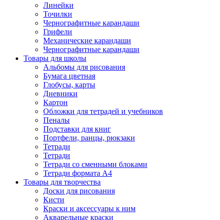
Линейки
Точилки
Чернографитные карандаши
Грифели
Механические карандаши
Чернографитные карандаши
Товары для школы
Альбомы для рисования
Бумага цветная
Глобусы, карты
Дневники
Картон
Обложки для тетрадей и учебников
Пеналы
Подставки для книг
Портфели, ранцы, рюкзаки
Тетради
Тетради
Тетради со сменными блоками
Тетради формата А4
Товары для творчества
Доски для рисования
Кисти
Краски и аксессуары к ним
Акварельные краски