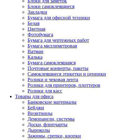
Блоки для заметок
Блоки самоклеящиеся
Закладки
Бумага для офисной техники
Белая
Цветная
Фотобумага
Бумага для чертежных работ
Бумага миллиметровая
Ватман
Калька
Бумага самоклеящаяся
Почтовые конверты, пакеты
Самоклеящиеся этикетки и ценники
Ролики и чековая лента
Ролики для принтеров, плоттеров
Ролики для касс
Товары для офиса
Банковские материалы
Бейджи
Визитницы
Демопанели, системы
Доски, флипчарты
Дыроколы
Зажимы, срепки, кнопки