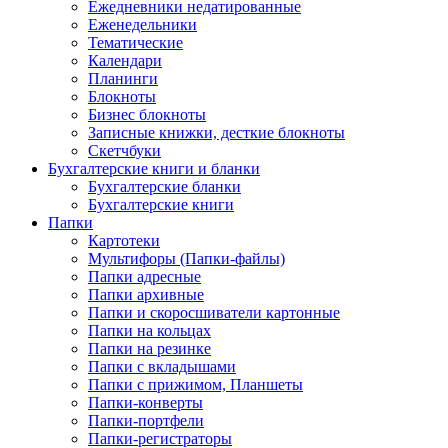
Ежедневники недатированные
Еженедельники
Тематические
Календари
Планинги
Блокноты
Бизнес блокноты
Записные книжки, десткие блокноты
Скетчбуки
Бухгалтерские книги и бланки
Бухгалтерские бланки
Бухгалтерские книги
Папки
Картотеки
Мультифоры (Папки-файлы)
Папки адресные
Папки архивные
Папки и скоросшиватели картонные
Папки на кольцах
Папки на резинке
Папки с вкладышами
Папки с прижимом, Планшеты
Папки-конверты
Папки-портфели
Папки-регистраторы