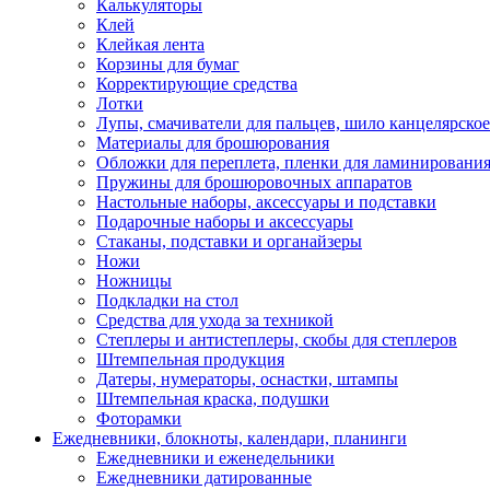
Калькуляторы
Клей
Клейкая лента
Корзины для бумаг
Корректирующие средства
Лотки
Лупы, смачиватели для пальцев, шило канцелярское
Материалы для брошюрования
Обложки для переплета, пленки для ламинировани
Пружины для брошюровочных аппаратов
Настольные наборы, аксессуары и подставки
Подарочные наборы и аксессуары
Стаканы, подставки и органайзеры
Ножи
Ножницы
Подкладки на стол
Средства для ухода за техникой
Степлеры и антистеплеры, скобы для степлеров
Штемпельная продукция
Датеры, нумераторы, оснастки, штампы
Штемпельная краска, подушки
Фоторамки
Ежедневники, блокноты, календари, планинги
Ежедневники и еженедельники
Ежедневники датированные