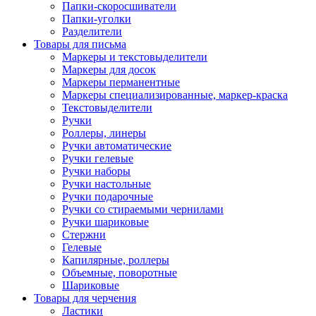
Папки-скоросшиватели
Папки-уголки
Разделители
Товары для письма
Маркеры и текстовыделители
Маркеры для досок
Маркеры перманентные
Маркеры специализированные, маркер-краска
Текстовыделители
Ручки
Роллеры, линеры
Ручки автоматические
Ручки гелевые
Ручки наборы
Ручки настольные
Ручки подарочные
Ручки со стираемыми чернилами
Ручки шариковые
Стержни
Гелевые
Капилярные, роллеры
Объемные, поворотные
Шариковые
Товары для черчения
Ластики