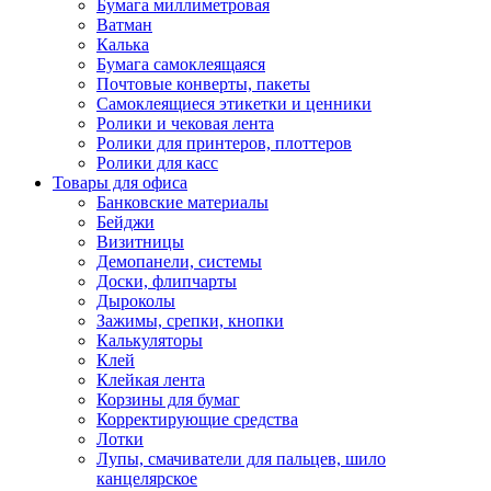
Бумага миллиметровая
Ватман
Калька
Бумага самоклеящаяся
Почтовые конверты, пакеты
Самоклеящиеся этикетки и ценники
Ролики и чековая лента
Ролики для принтеров, плоттеров
Ролики для касс
Товары для офиса
Банковские материалы
Бейджи
Визитницы
Демопанели, системы
Доски, флипчарты
Дыроколы
Зажимы, срепки, кнопки
Калькуляторы
Клей
Клейкая лента
Корзины для бумаг
Корректирующие средства
Лотки
Лупы, смачиватели для пальцев, шило
канцелярское