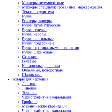
Маркеры перманентные
Маркеры специализированные, маркер-краска
Текстовыделители
Ручки
Роллеры, линеры
Ручки автоматические
Ручки гелевые
Ручки наборы
Ручки настольные
Ручки подарочные
Ручки со стираемыми чернилами
Ручки шариковые
Стержни
Гелевые
Капилярные, роллеры
Объемные, поворотные
Шариковые
Товары для черчения
Ластики
Линейки
Точилки
Чернографитные карандаши
Грифели
Механические карандаши
Чернографитные карандаши