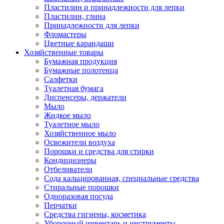
Пластилин и принадлежности для лепки
Пластилин, глина
Принадлежности для лепки
Фломастеры
Цветные карандаши
Хозяйственные товары
Бумажная продукция
Бумажные полотенца
Салфетки
Туалетная бумага
Диспенсеры, держатели
Мыло
Жидкое мыло
Туалетное мыло
Хозяйственное мыло
Освежители воздуха
Порошки и средства для стирки
Кондиционеры
Отбеливатели
Сода кальцированная, специальные средства
Стиральные порошки
Одноразовая посуда
Перчатки
Средства гигиены, косметика
Уборочный инвентарь и инструменты