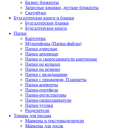
Бизнес блокноты
Записные книжки, десткие блокноты
Скетчбуки
Бухгалтерские книги и бланки
Бухгалтерские бланки
Бухгалтерские книги
Папки
Картотеки
Мультифоры (Папки-файлы)
Папки адресные
Папки архивные
Папки и скоросшиватели картонные
Папки на кольцах
Папки на резинке
Папки с вкладышами
Папки с прижимом, Планшеты
Папки-конверты
Папки-портфели
Папки-регистраторы
Папки-скоросшиватели
Папки-уголки
Разделители
Товары для письма
Маркеры и текстовыделители
Маркеры для досок