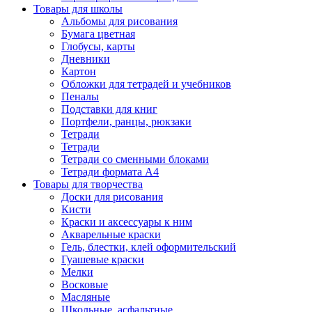
Товары для школы
Альбомы для рисования
Бумага цветная
Глобусы, карты
Дневники
Картон
Обложки для тетрадей и учебников
Пеналы
Подставки для книг
Портфели, ранцы, рюкзаки
Тетради
Тетради
Тетради со сменными блоками
Тетради формата А4
Товары для творчества
Доски для рисования
Кисти
Краски и аксессуары к ним
Акварельные краски
Гель, блестки, клей оформительский
Гуашевые краски
Мелки
Восковые
Масляные
Школьные, асфальтные