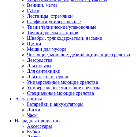
Веники, метла
Губки
Лестницы, стремянки
Салфетки универсальные
Ткани технические/упаковочные
Тряпки для мытья полов
Швабры, тряпкодержатели, насадки
Щетки
Мешки для мусора
Чистящие, моющие, дезинфицирующие средства
Дезсредства
Для посуды
Для сантехники
Для стекол и зеркал
Универсальные моющие средства
Универсальные чистящие средства
Специальные моющие средства
Электроника
Батарейки и аккумуляторы
Диски
Часы
Наградная продукция
Аксессуары
Кубки