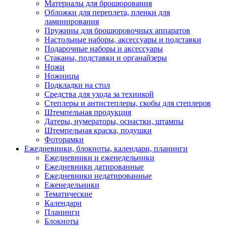
Материалы для брошюрования
Обложки для переплета, пленки для
ламинирования
Пружины для брошюровочных аппаратов
Настольные наборы, аксессуары и подставки
Подарочные наборы и аксессуары
Стаканы, подставки и органайзеры
Ножи
Ножницы
Подкладки на стол
Средства для ухода за техникой
Степлеры и антистеплеры, скобы для степлеров
Штемпельная продукция
Датеры, нумераторы, оснастки, штампы
Штемпельная краска, подушки
Фоторамки
Ежедневники, блокноты, календари, планинги
Ежедневники и еженедельники
Ежедневники датированные
Ежедневники недатированные
Еженедельники
Тематические
Календари
Планинги
Блокноты