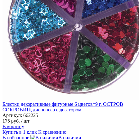
Блестки декоративные фигурные 6 цветов*9 г. ОСТРОВ
СОКРОВИЩ диспенсер с дозатором
Артикул: 662225
175 руб.
/ шт
В корзину
Купить в 1 клик
К сравнению
В избранное
В наличии