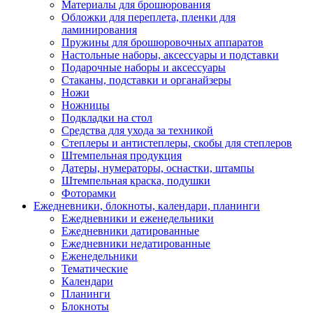
Материалы для брошюрования
Обложки для переплета, пленки для
ламинирования
Пружины для брошюровочных аппаратов
Настольные наборы, аксессуары и подставки
Подарочные наборы и аксессуары
Стаканы, подставки и органайзеры
Ножи
Ножницы
Подкладки на стол
Средства для ухода за техникой
Степлеры и антистеплеры, скобы для степлеров
Штемпельная продукция
Датеры, нумераторы, оснастки, штампы
Штемпельная краска, подушки
Фоторамки
Ежедневники, блокноты, календари, планинги
Ежедневники и еженедельники
Ежедневники датированные
Ежедневники недатированные
Еженедельники
Тематические
Календари
Планинги
Блокноты