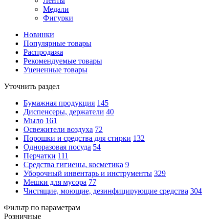
Ленты
Медали
Фигурки
Новинки
Популярные товары
Распродажа
Рекомендуемые товары
Уцененные товары
Уточнить раздел
Бумажная продукция
145
Диспенсеры, держатели
40
Мыло
161
Освежители воздуха
72
Порошки и средства для стирки
132
Одноразовая посуда
54
Перчатки
111
Средства гигиены, косметика
9
Уборочный инвентарь и инструменты
329
Мешки для мусора
77
Чистящие, моющие, дезинфицирующие средства
304
Фильтр по параметрам
Розничные