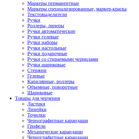
Маркеры перманентные
Маркеры специализированные, маркер-краска
Текстовыделители
Ручки
Роллеры, линеры
Ручки автоматические
Ручки гелевые
Ручки наборы
Ручки настольные
Ручки подарочные
Ручки со стираемыми чернилами
Ручки шариковые
Стержни
Гелевые
Капилярные, роллеры
Объемные, поворотные
Шариковые
Товары для черчения
Ластики
Линейки
Точилки
Чернографитные карандаши
Грифели
Механические карандаши
Чернографитные карандаши