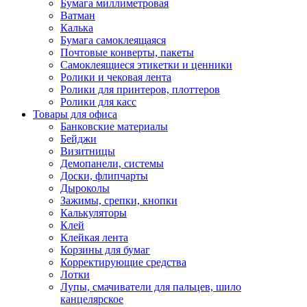
Бумага миллиметровая
Ватман
Калька
Бумага самоклеящаяся
Почтовые конверты, пакеты
Самоклеящиеся этикетки и ценники
Ролики и чековая лента
Ролики для принтеров, плоттеров
Ролики для касс
Товары для офиса
Банковские материалы
Бейджи
Визитницы
Демопанели, системы
Доски, флипчарты
Дыроколы
Зажимы, срепки, кнопки
Калькуляторы
Клей
Клейкая лента
Корзины для бумаг
Корректирующие средства
Лотки
Лупы, смачиватели для пальцев, шило
канцелярское