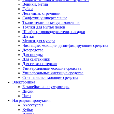
Веники, метла
Губки
Лестницы, стремянки
Салфетки универсальные
Ткани технические/упаковочные
Тряпки для мытья полов
Швабры, тряпкодержатели, насадки
Щетки
Мешки для мусора
Чистящие, моющие, дезинфицирующие средства
Дезсредства
Для посуды
Для сантехники
Для стекол и зеркал
Универсальные моющие средства
Универсальные чистящие средства
Специальные моющие средства
Электроника
Батарейки и аккумуляторы
Диски
Часы
Наградная продукция
Аксессуары
Кубки