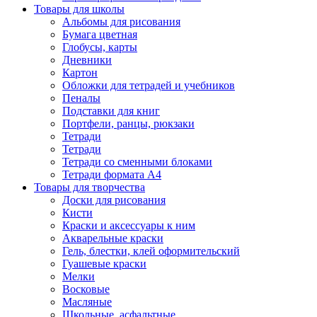
Товары для школы
Альбомы для рисования
Бумага цветная
Глобусы, карты
Дневники
Картон
Обложки для тетрадей и учебников
Пеналы
Подставки для книг
Портфели, ранцы, рюкзаки
Тетради
Тетради
Тетради со сменными блоками
Тетради формата А4
Товары для творчества
Доски для рисования
Кисти
Краски и аксессуары к ним
Акварельные краски
Гель, блестки, клей оформительский
Гуашевые краски
Мелки
Восковые
Масляные
Школьные, асфальтные