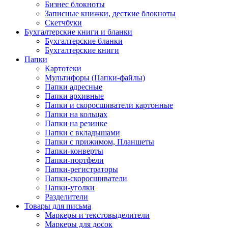
Бизнес блокноты
Записные книжки, десткие блокноты
Скетчбуки
Бухгалтерские книги и бланки
Бухгалтерские бланки
Бухгалтерские книги
Папки
Картотеки
Мультифоры (Папки-файлы)
Папки адресные
Папки архивные
Папки и скоросшиватели картонные
Папки на кольцах
Папки на резинке
Папки с вкладышами
Папки с прижимом, Планшеты
Папки-конверты
Папки-портфели
Папки-регистраторы
Папки-скоросшиватели
Папки-уголки
Разделители
Товары для письма
Маркеры и текстовыделители
Маркеры для досок