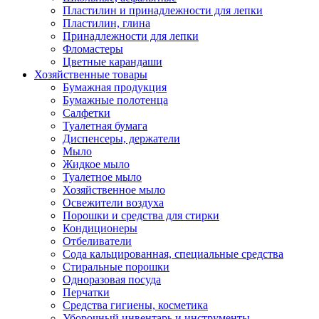
Пластилин и принадлежности для лепки
Пластилин, глина
Принадлежности для лепки
Фломастеры
Цветные карандаши
Хозяйственные товары
Бумажная продукция
Бумажные полотенца
Салфетки
Туалетная бумага
Диспенсеры, держатели
Мыло
Жидкое мыло
Туалетное мыло
Хозяйственное мыло
Освежители воздуха
Порошки и средства для стирки
Кондиционеры
Отбеливатели
Сода кальцированная, специальные средства
Стиральные порошки
Одноразовая посуда
Перчатки
Средства гигиены, косметика
Уборочный инвентарь и инструменты