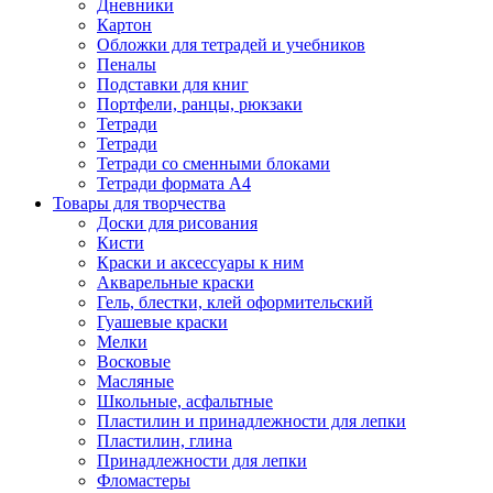
Дневники
Картон
Обложки для тетрадей и учебников
Пеналы
Подставки для книг
Портфели, ранцы, рюкзаки
Тетради
Тетради
Тетради со сменными блоками
Тетради формата А4
Товары для творчества
Доски для рисования
Кисти
Краски и аксессуары к ним
Акварельные краски
Гель, блестки, клей оформительский
Гуашевые краски
Мелки
Восковые
Масляные
Школьные, асфальтные
Пластилин и принадлежности для лепки
Пластилин, глина
Принадлежности для лепки
Фломастеры