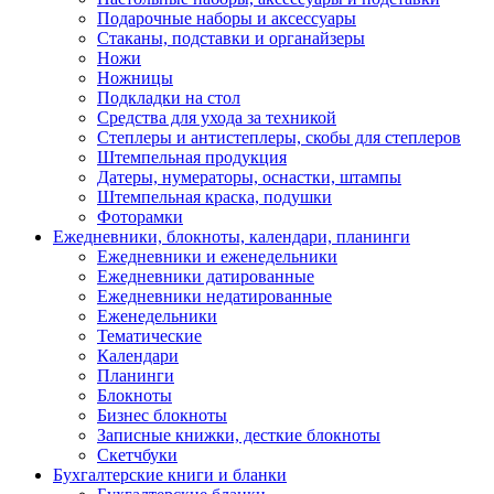
Подарочные наборы и аксессуары
Стаканы, подставки и органайзеры
Ножи
Ножницы
Подкладки на стол
Средства для ухода за техникой
Степлеры и антистеплеры, скобы для степлеров
Штемпельная продукция
Датеры, нумераторы, оснастки, штампы
Штемпельная краска, подушки
Фоторамки
Ежедневники, блокноты, календари, планинги
Ежедневники и еженедельники
Ежедневники датированные
Ежедневники недатированные
Еженедельники
Тематические
Календари
Планинги
Блокноты
Бизнес блокноты
Записные книжки, десткие блокноты
Скетчбуки
Бухгалтерские книги и бланки