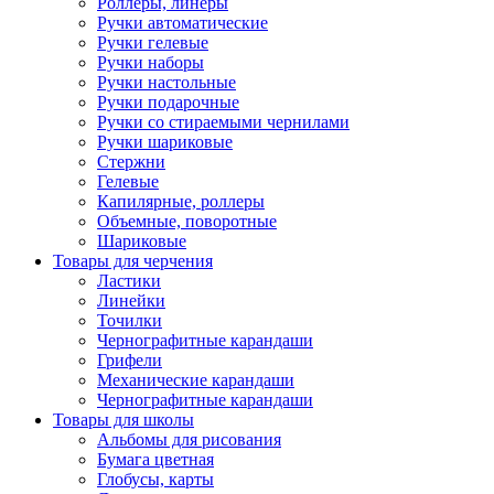
Роллеры, линеры
Ручки автоматические
Ручки гелевые
Ручки наборы
Ручки настольные
Ручки подарочные
Ручки со стираемыми чернилами
Ручки шариковые
Стержни
Гелевые
Капилярные, роллеры
Объемные, поворотные
Шариковые
Товары для черчения
Ластики
Линейки
Точилки
Чернографитные карандаши
Грифели
Механические карандаши
Чернографитные карандаши
Товары для школы
Альбомы для рисования
Бумага цветная
Глобусы, карты