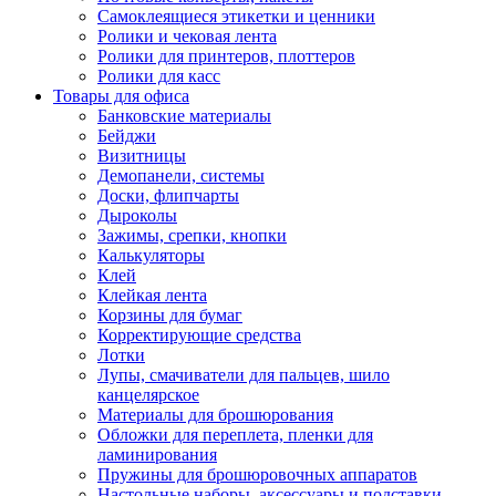
Самоклеящиеся этикетки и ценники
Ролики и чековая лента
Ролики для принтеров, плоттеров
Ролики для касс
Товары для офиса
Банковские материалы
Бейджи
Визитницы
Демопанели, системы
Доски, флипчарты
Дыроколы
Зажимы, срепки, кнопки
Калькуляторы
Клей
Клейкая лента
Корзины для бумаг
Корректирующие средства
Лотки
Лупы, смачиватели для пальцев, шило
канцелярское
Материалы для брошюрования
Обложки для переплета, пленки для
ламинирования
Пружины для брошюровочных аппаратов
Настольные наборы, аксессуары и подставки