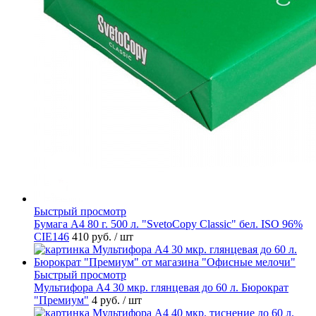
Быстрый просмотр
Бумага А4 80 г. 500 л. "SvetoCopy Classic" бел. ISO 96%
CIE146
410 руб.
/ шт
Быстрый просмотр
Мультифора А4 30 мкр. глянцевая до 60 л. Бюрократ
"Премиум"
4 руб.
/ шт