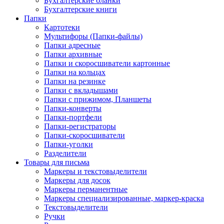
Бухгалтерские бланки
Бухгалтерские книги
Папки
Картотеки
Мультифоры (Папки-файлы)
Папки адресные
Папки архивные
Папки и скоросшиватели картонные
Папки на кольцах
Папки на резинке
Папки с вкладышами
Папки с прижимом, Планшеты
Папки-конверты
Папки-портфели
Папки-регистраторы
Папки-скоросшиватели
Папки-уголки
Разделители
Товары для письма
Маркеры и текстовыделители
Маркеры для досок
Маркеры перманентные
Маркеры специализированные, маркер-краска
Текстовыделители
Ручки