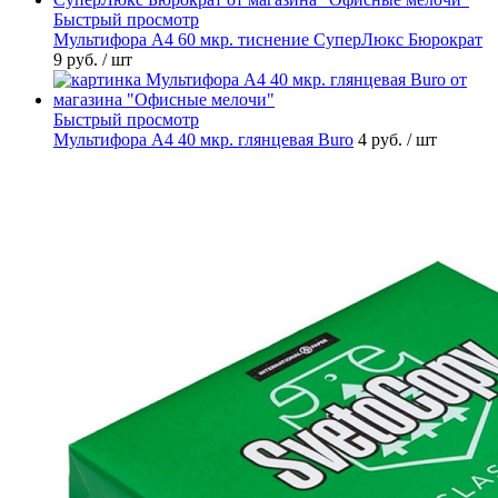
Быстрый просмотр
Мультифора А4 60 мкр. тиснение СуперЛюкс Бюрократ
9 руб.
/ шт
Быстрый просмотр
Мультифора А4 40 мкр. глянцевая Buro
4 руб.
/ шт