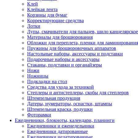
Клей
Клейкая лента
Корзины для бумаг
Корректирующие средства
Лотки
Лупы, смачиватели для пальцев, шило канцелярское
Материалы для брошюрования
Обложки для переплета, пленки для ламинировани
Пружины для брошюровочных аппаратов
Настольные наборы, аксессуары и подставки
Подарочные наборы и аксессуары
Стаканы, подставки и органайзеры
Ножи
Ножницы
Подкладки на стол
Средства для ухода за техникой
Степлеры и антистеплеры, скобы для степлеров
Штемпельная продукция
Датеры, нумераторы, оснастки, штампы
Штемпельная краска, подушки
Фоторамки
Ежедневники, блокноты, календари, планинги
Ежедневники и еженедельники
Ежедневники датированные
Ежедневники недатированные