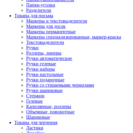
Папки-уголки
Разделители
Товары для письма
Маркеры и текстовыделители
Маркеры для досок
Маркеры перманентные
Маркеры специализированные, маркер-краска
Текстовыделители
Ручки
Роллеры, линеры
Ручки автоматические
Ручки гелевые
Ручки наборы
Ручки настольные
Ручки подарочные
Ручки со стираемыми чернилами
Ручки шариковые
Стержни
Гелевые
Капилярные, роллеры
Объемные, поворотные
Шариковые
Товары для черчения
Ластики