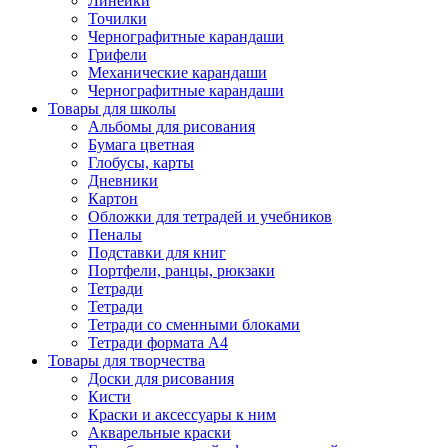
Линейки
Точилки
Чернографитные карандаши
Грифели
Механические карандаши
Чернографитные карандаши
Товары для школы
Альбомы для рисования
Бумага цветная
Глобусы, карты
Дневники
Картон
Обложки для тетрадей и учебников
Пеналы
Подставки для книг
Портфели, ранцы, рюкзаки
Тетради
Тетради
Тетради со сменными блоками
Тетради формата А4
Товары для творчества
Доски для рисования
Кисти
Краски и аксессуары к ним
Акварельные краски