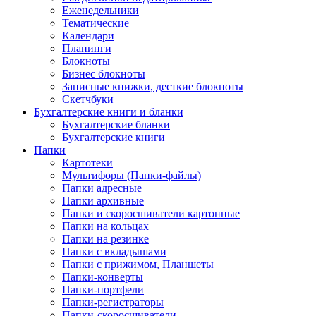
Еженедельники
Тематические
Календари
Планинги
Блокноты
Бизнес блокноты
Записные книжки, десткие блокноты
Скетчбуки
Бухгалтерские книги и бланки
Бухгалтерские бланки
Бухгалтерские книги
Папки
Картотеки
Мультифоры (Папки-файлы)
Папки адресные
Папки архивные
Папки и скоросшиватели картонные
Папки на кольцах
Папки на резинке
Папки с вкладышами
Папки с прижимом, Планшеты
Папки-конверты
Папки-портфели
Папки-регистраторы
Папки-скоросшиватели