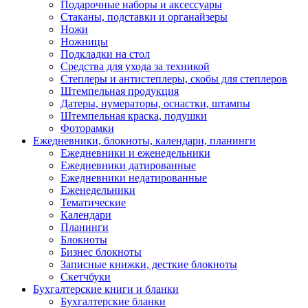
Подарочные наборы и аксессуары
Стаканы, подставки и органайзеры
Ножи
Ножницы
Подкладки на стол
Средства для ухода за техникой
Степлеры и антистеплеры, скобы для степлеров
Штемпельная продукция
Датеры, нумераторы, оснастки, штампы
Штемпельная краска, подушки
Фоторамки
Ежедневники, блокноты, календари, планинги
Ежедневники и еженедельники
Ежедневники датированные
Ежедневники недатированные
Еженедельники
Тематические
Календари
Планинги
Блокноты
Бизнес блокноты
Записные книжки, десткие блокноты
Скетчбуки
Бухгалтерские книги и бланки
Бухгалтерские бланки