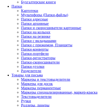
Бухгалтерские книги
Папки
Картотеки
Мультифоры (Папки-файлы)
Папки адресные
Папки архивные
Папки и скоросшиватели картонные
Папки на кольцах
Папки на резинке
Папки с вкладышами
Папки с прижимом, Планшеты
Папки-конверты
Папки-портфели
Папки-регистраторы
Папки-скоросшиватели
Папки-уголки
Разделители
Товары для письма
Маркеры и текстовыделители
Маркеры для досок
Маркеры перманентные
Маркеры специализированные, маркер-краска
Текстовыделители
Ручки
Роллеры, линеры