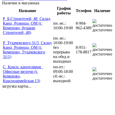
Наличие в магазинах
График
Название
Телефон
Наличие
работы
Р_Б.Строителей, 48_Склад
Канц_Розница_ОМ (г.
пн.-вс.:
8-904-
Кемерово, бульвар
10:00-19:00
962-4389
достаточно
Строителей, 48)
пн.-вс.:
Р_Тухачевского,31/3_Склад
10:00-19:00
Канц_Розница_ОМ (г.
без
8-951-
Кемерово, Тухачевского
перерыва
178-8817
достаточно
31/1)
на обед и
выходных
С_Красн. канцелярия_
пн-пт.:
Офисные мелочи (г.
09:00-18:00
Кемерово,
сб.-вс.:
достаточно
Красноармейская 13)
выходной
загрузка карты...