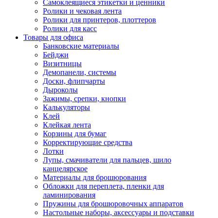
Самоклеящиеся этикетки и ценники
Ролики и чековая лента
Ролики для принтеров, плоттеров
Ролики для касс
Товары для офиса
Банковские материалы
Бейджи
Визитницы
Демопанели, системы
Доски, флипчарты
Дыроколы
Зажимы, срепки, кнопки
Калькуляторы
Клей
Клейкая лента
Корзины для бумаг
Корректирующие средства
Лотки
Лупы, смачиватели для пальцев, шило
канцелярское
Материалы для брошюрования
Обложки для переплета, пленки для
ламинирования
Пружины для брошюровочных аппаратов
Настольные наборы, аксессуары и подставки