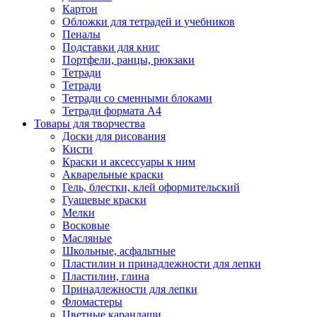
Картон
Обложки для тетрадей и учебников
Пеналы
Подставки для книг
Портфели, ранцы, рюкзаки
Тетради
Тетради
Тетради со сменными блоками
Тетради формата А4
Товары для творчества
Доски для рисования
Кисти
Краски и аксессуары к ним
Акварельные краски
Гель, блестки, клей оформительский
Гуашевые краски
Мелки
Восковые
Масляные
Школьные, асфальтные
Пластилин и принадлежности для лепки
Пластилин, глина
Принадлежности для лепки
Фломастеры
Цветные карандаши