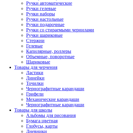
Ручки автоматические
Ручки гелевые
Ручки наборы
Ручки настольные
Ручки подарочные
Ручки со стираемыми чернилами
Ручки шариковые
Стержни
Гелевые
Капилярные, роллеры
Объемные, поворотные
Шариковые
Товары для черчения
Ластики
Линейки
Точилки
Чернографитные карандаши
Грифели
Механические карандаши
Чернографитные карандаши
Товары для школы
Альбомы для рисования
Бумага цветная
Глобусы, карты
Дневники