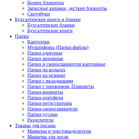
Бизнес блокноты
Записные книжки, десткие блокноты
Скетчбуки
Бухгалтерские книги и бланки
Бухгалтерские бланки
Бухгалтерские книги
Папки
Картотеки
Мультифоры (Папки-файлы)
Папки адресные
Папки архивные
Папки и скоросшиватели картонные
Папки на кольцах
Папки на резинке
Папки с вкладышами
Папки с прижимом, Планшеты
Папки-конверты
Папки-портфели
Папки-регистраторы
Папки-скоросшиватели
Папки-уголки
Разделители
Товары для письма
Маркеры и текстовыделители
Маркеры для досок