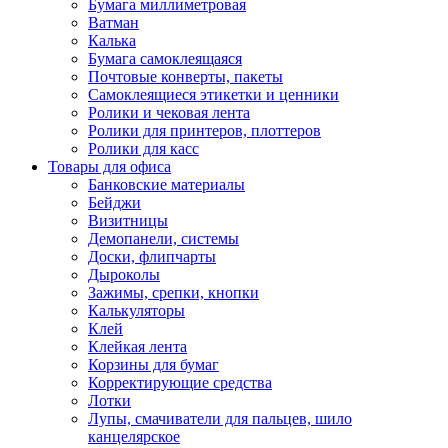
Бумага миллиметровая
Ватман
Калька
Бумага самоклеящаяся
Почтовые конверты, пакеты
Самоклеящиеся этикетки и ценники
Ролики и чековая лента
Ролики для принтеров, плоттеров
Ролики для касс
Товары для офиса
Банковские материалы
Бейджи
Визитницы
Демопанели, системы
Доски, флипчарты
Дыроколы
Зажимы, срепки, кнопки
Калькуляторы
Клей
Клейкая лента
Корзины для бумаг
Корректирующие средства
Лотки
Лупы, смачиватели для пальцев, шило
канцелярское