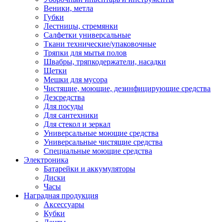
Веники, метла
Губки
Лестницы, стремянки
Салфетки универсальные
Ткани технические/упаковочные
Тряпки для мытья полов
Швабры, тряпкодержатели, насадки
Щетки
Мешки для мусора
Чистящие, моющие, дезинфицирующие средства
Дезсредства
Для посуды
Для сантехники
Для стекол и зеркал
Универсальные моющие средства
Универсальные чистящие средства
Специальные моющие средства
Электроника
Батарейки и аккумуляторы
Диски
Часы
Наградная продукция
Аксессуары
Кубки