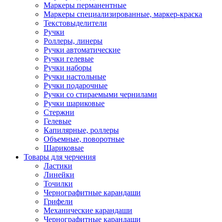
Маркеры перманентные
Маркеры специализированные, маркер-краска
Текстовыделители
Ручки
Роллеры, линеры
Ручки автоматические
Ручки гелевые
Ручки наборы
Ручки настольные
Ручки подарочные
Ручки со стираемыми чернилами
Ручки шариковые
Стержни
Гелевые
Капилярные, роллеры
Объемные, поворотные
Шариковые
Товары для черчения
Ластики
Линейки
Точилки
Чернографитные карандаши
Грифели
Механические карандаши
Чернографитные карандаши