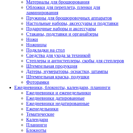
Материалы для брошюрования
Обложки для переплета, пленки для
ламинирования
Пружины для брошюровочных аппаратов
Настольные наборы, аксессуары и подставки
Подарочные наборы и аксессуары
Стаканы, подставки и органайзеры
Ножи
Ножницы
Подкладки на стол
Средства для ухода за техникой
Степлеры и антистеплеры, скобы для степлеров
Штемпельная продукция
Датеры, нумераторы, оснастки, штампы
Штемпельная краска, подушки
Фоторамки
Ежедневники, блокноты, календари, планинги
Ежедневники и еженедельники
Ежедневники датированные
Ежедневники недатированные
Еженедельники
Тематические
Календари
Планинги
Блокноты