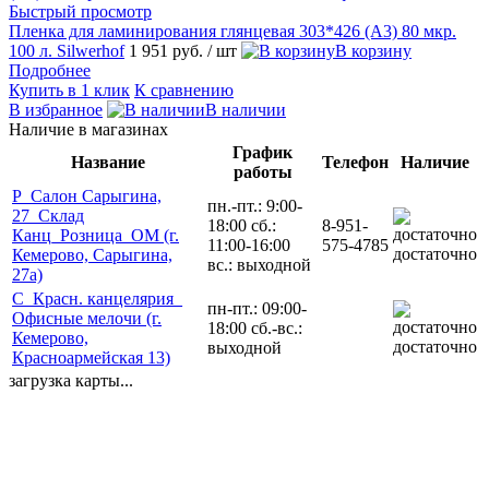
Быстрый просмотр
Пленка для ламинирования глянцевая 303*426 (А3) 80 мкр.
100 л. Silwerhof
1 951 руб.
/ шт
В корзину
Подробнее
Купить в 1 клик
К сравнению
В избранное
В наличии
Наличие в магазинах
График
Название
Телефон
Наличие
работы
Р_Салон Сарыгина,
пн.-пт.: 9:00-
27_Склад
18:00 сб.:
8-951-
Канц_Розница_ОМ (г.
11:00-16:00
575-4785
достаточно
Кемерово, Сарыгина,
вс.: выходной
27а)
С_Красн. канцелярия_
пн-пт.: 09:00-
Офисные мелочи (г.
18:00 сб.-вс.:
Кемерово,
достаточно
выходной
Красноармейская 13)
загрузка карты...