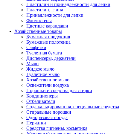
Пластилин и принадлежности для лепки
Пластилин, глина
Принадлежности для лепки
Фломастеры
Цветные карандаши
Хозяйственные товары
Бумажная продукция
Бумажные полотенца
Салфетки
Туалетная бумага
Диспенсеры, держатели
Мыло
Жидкое мыло
Туалетное мыло
Хозяйственное мыло
Освежители воздуха
Порошки и средства для стирки
Кондиционеры
Отбеливатели
Сода кальцированная, специальные средства
Стиральные порошки
Одноразовая посуда
Перчатки
Средства гигиены, косметика
Уборочный инвентарь и инструменты