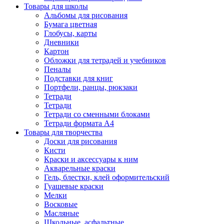
Товары для школы
Альбомы для рисования
Бумага цветная
Глобусы, карты
Дневники
Картон
Обложки для тетрадей и учебников
Пеналы
Подставки для книг
Портфели, ранцы, рюкзаки
Тетради
Тетради
Тетради со сменными блоками
Тетради формата А4
Товары для творчества
Доски для рисования
Кисти
Краски и аксессуары к ним
Акварельные краски
Гель, блестки, клей оформительский
Гуашевые краски
Мелки
Восковые
Масляные
Школьные, асфальтные