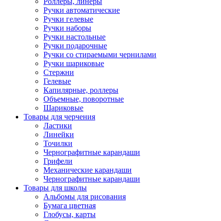
Роллеры, линеры
Ручки автоматические
Ручки гелевые
Ручки наборы
Ручки настольные
Ручки подарочные
Ручки со стираемыми чернилами
Ручки шариковые
Стержни
Гелевые
Капилярные, роллеры
Объемные, поворотные
Шариковые
Товары для черчения
Ластики
Линейки
Точилки
Чернографитные карандаши
Грифели
Механические карандаши
Чернографитные карандаши
Товары для школы
Альбомы для рисования
Бумага цветная
Глобусы, карты