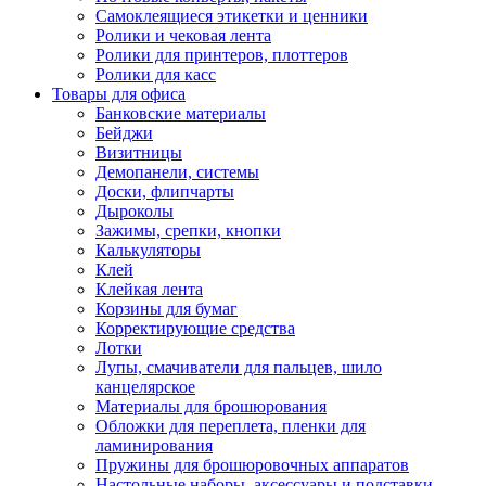
Самоклеящиеся этикетки и ценники
Ролики и чековая лента
Ролики для принтеров, плоттеров
Ролики для касс
Товары для офиса
Банковские материалы
Бейджи
Визитницы
Демопанели, системы
Доски, флипчарты
Дыроколы
Зажимы, срепки, кнопки
Калькуляторы
Клей
Клейкая лента
Корзины для бумаг
Корректирующие средства
Лотки
Лупы, смачиватели для пальцев, шило
канцелярское
Материалы для брошюрования
Обложки для переплета, пленки для
ламинирования
Пружины для брошюровочных аппаратов
Настольные наборы, аксессуары и подставки