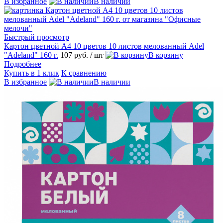
В избранное
В наличии
Быстрый просмотр
Картон цветной А4 10 цветов 10 листов мелованный Adel
"Adeland" 160 г.
107 руб.
/ шт
В корзину
Подробнее
Купить в 1 клик
К сравнению
В избранное
В наличии