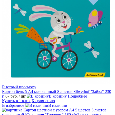
Быстрый просмотр
Картон белый А4 мелованный 8 листов Silwerhof "Зайка" 230
г.
67 руб.
/ шт
В корзину
Подробнее
Купить в 1 клик
К сравнению
В избранное
В наличии