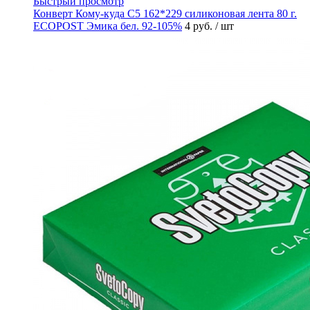
Быстрый просмотр
Конверт Кому-куда С5 162*229 силиконовая лента 80 г.
ECOPOST Эмика бел. 92-105%
4 руб.
/ шт