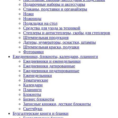
Подарочные наборы и аксессуары
Стаканы, подставки и органайзеры
Ножи
Ножницы
Подкладки на стол
Средства для ухода за техникой
Степлеры и антистеплеры, скобы для степлеров
Штемпельная продукция
Датеры, нумераторы, оснастки, штампы
Штемпельная краска, подушки
Фоторамки
Ежедневники, блокноты, календари, планинги
Ежедневники и еженедельники
Ежедневники датированные
Ежедневники недатированные
Еженедельники
Тематические
Календари
Планинги
Блокноты
Бизнес блокноты
Записные книжки, десткие блокноты
Скетчбуки
Бухгалтерские книги и бланки