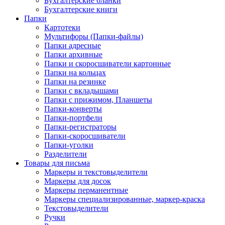
Бухгалтерские бланки
Бухгалтерские книги
Папки
Картотеки
Мультифоры (Папки-файлы)
Папки адресные
Папки архивные
Папки и скоросшиватели картонные
Папки на кольцах
Папки на резинке
Папки с вкладышами
Папки с прижимом, Планшеты
Папки-конверты
Папки-портфели
Папки-регистраторы
Папки-скоросшиватели
Папки-уголки
Разделители
Товары для письма
Маркеры и текстовыделители
Маркеры для досок
Маркеры перманентные
Маркеры специализированные, маркер-краска
Текстовыделители
Ручки