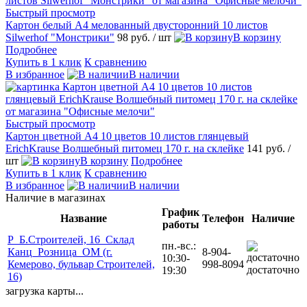
Быстрый просмотр
Картон белый А4 мелованный двусторонний 10 листов
Silwerhof "Монстрики"
98 руб.
/ шт
В корзину
Подробнее
Купить в 1 клик
К сравнению
В избранное
В наличии
Быстрый просмотр
Картон цветной А4 10 цветов 10 листов глянцевый
ErichKrause Волшебный питомец 170 г. на склейке
141 руб.
/
шт
В корзину
Подробнее
Купить в 1 клик
К сравнению
В избранное
В наличии
Наличие в магазинах
График
Название
Телефон
Наличие
работы
Р_Б.Строителей, 16_Склад
пн.-вс.:
Канц_Розница_ОМ (г.
8-904-
10:30-
Кемерово, бульвар Строителей,
998-8094
достаточно
19:30
16)
загрузка карты...