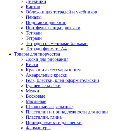
Дневники
Картон
Обложки для тетрадей и учебников
Пеналы
Подставки для книг
Портфели, ранцы, рюкзаки
Тетради
Тетради
Тетради со сменными блоками
Тетради формата А4
Товары для творчества
Доски для рисования
Кисти
Краски и аксессуары к ним
Акварельные краски
Гель, блестки, клей оформительский
Гуашевые краски
Мелки
Восковые
Масляные
Школьные, асфальтные
Пластилин и принадлежности для лепки
Пластилин, глина
Принадлежности для лепки
Фломастеры